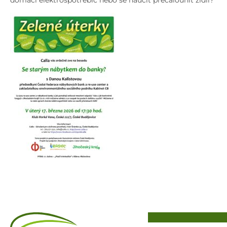
domácí elektrospotřebič nebo se naučit přečalounit židli?