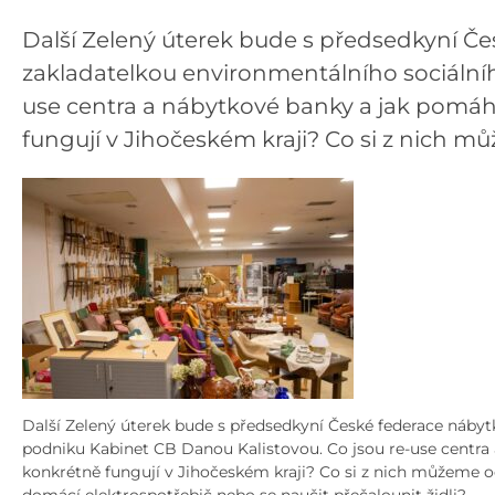
Další Zelený úterek bude s předsedkyní Če
zakladatelkou environmentálního sociální
use centra a nábytkové banky a jak pomáh
fungují v Jihočeském kraji? Co si z nich m
Další Zelený úterek bude s předsedkyní České federace nábyt
podniku Kabinet CB Danou Kalistovou. Co jsou re-use centra
konkrétně fungují v Jihočeském kraji? Co si z nich můžeme od