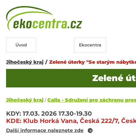
Úvod
Ekocentra
Jihočeský kraj
/
Zelené úterky "Se starým nábyt
Zelené ú
Jihočeský kraj
Calla - Sdružení pro záchranu prost
/
KDY:
17.03. 2026
17.30-19.30
KDE:
Klub Horká Vana, Česká 222/7, Čes
Další informace naleznete zde