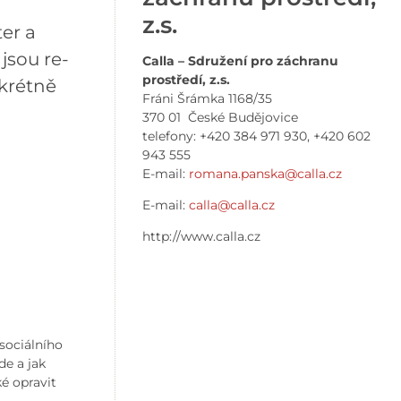
z.s.
er a
jsou re-
Calla – Sdružení pro záchranu
prostředí, z.s.
krétně
Fráni Šrámka 1168/35
370 01 České Budějovice
telefony: +420 384 971 930, +420 602
943 555
E-mail:
romana.panska@calla.cz
E-mail:
calla@calla.cz
http://www.calla.cz
sociálního
e a jak
é opravit