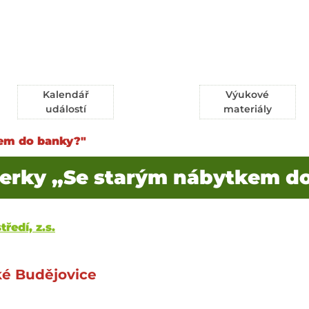
Kalendář
Výukové
událostí
materiály
kem do banky?"
terky „Se starým nábytkem d
ředí, z.s.
ké Budějovice