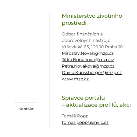
Ministerstvo životního
prostředí
Odbor finančních a
dobrovolných nástrojů
Vršovická 65, 100 10 Praha 10
Miroslav.Novak@mzp.cz
Jitka.Burianova@mzp.cz
Petra.Novakova@mzp.cz
David.Kunssberger@mzp.cz
www.mzp.cz
Správce portálu
– aktualizace profilů, akcí
Kontakt
Tomáš Popp
tomas.popp@envic.cz