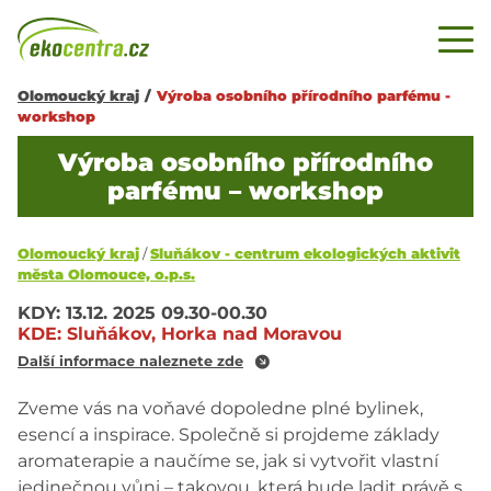
Olomoucký kraj
/
Výroba osobního přírodního parfému -
workshop
Výroba osobního přírodního
parfému – workshop
Olomoucký kraj
/
Sluňákov - centrum ekologických aktivit
města Olomouce, o.p.s.
KDY:
13.12. 2025
09.30-00.30
KDE:
Sluňákov, Horka nad Moravou
Další informace naleznete zde
Zveme vás na voňavé dopoledne plné bylinek,
esencí a inspirace. Společně si projdeme základy
aromaterapie a naučíme se, jak si vytvořit vlastní
jedinečnou vůni – takovou, která bude ladit právě s