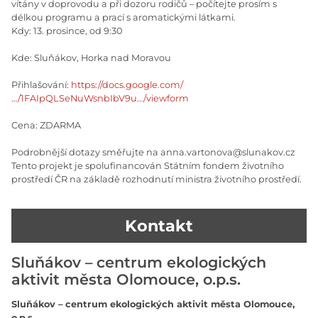
vítány v doprovodu a při dozoru rodičů – počítejte prosím s
délkou programu a prací s aromatickými látkami.
Kdy: 13. prosince, od 9:30
Kde: Sluňákov, Horka nad Moravou
Přihlašování:
https://docs.google.com/
…/1FAIpQLSeNuWsnbIbV9u…/viewform
Cena: ZDARMA
Podrobnější dotazy směřujte na anna.vartonova@slunakov.cz
Tento projekt je spolufinancován Státním fondem životního
prostředí ČR na základě rozhodnutí ministra životního prostředí.
Kontakt
Sluňákov – centrum ekologických
aktivit města Olomouce, o.p.s.
Sluňákov – centrum ekologických aktivit města Olomouce,
o.p.s.