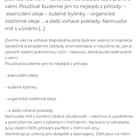
vámi. Používat budeme jen to nejlepší z přírody: –
esenciální oleje – sušené bylinky – organické
rostlinné oleje … a další voňavé poklady. Nemusíte
mít s vůněmi […]
Zveme vás na voňavé dopoledne plné bylinek, esencí a inspirace.
Společně si projdeme základy aromaterapie a naučíme se, jak si
vytvořit vlastní jedinečnou vůni – takovou, která bude ladit právě
s vámi.
Používat budeme jen to nejlepší z přírody:
–
esenciální oleje
–
sušené bylinky
–
organické rostlinné oleje
… a další voňavé poklady.
Nemusíte mít s vůněmi žádné zkušenosti – všechno si vysvětlíme
a pomůžeme vám s výběrem i mícháním. Na konci si odnesete
svůj vlastní 100% přírodní parfém v 10ml roll-onu.
Workshop je určený pro dospělé a teenagery. Děti jsou na něm