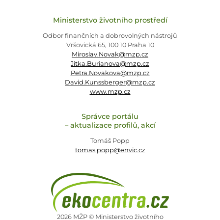
Ministerstvo životního prostředí
Odbor finančních a dobrovolných nástrojů
Vršovická 65, 100 10 Praha 10
Miroslav.Novak@mzp.cz
Jitka.Burianova@mzp.cz
Petra.Novakova@mzp.cz
David.Kunssberger@mzp.cz
www.mzp.cz
Správce portálu
– aktualizace profilů, akcí
Tomáš Popp
tomas.popp@envic.cz
2026 MŽP © Ministerstvo životního