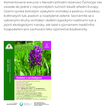
Komentovaná exkurze v Národní přírodní rezervaci
Čertoryje
vás
zavede do jedné z nejcennějších lučních lokalit střední Evropy.
Území vyniká bohatým výskytem orchidejí a pestrou mozaikou
květnatých luk, pastvin a rozptýlené zeleně. Seznámíte se s
vybranými druhy orchidejí i dalšími typickými rostlinami luk a
jejich ekologickými nároky, ale také s významem tradičního
hospodaření pro zachování této výjimečné biodiverzity.