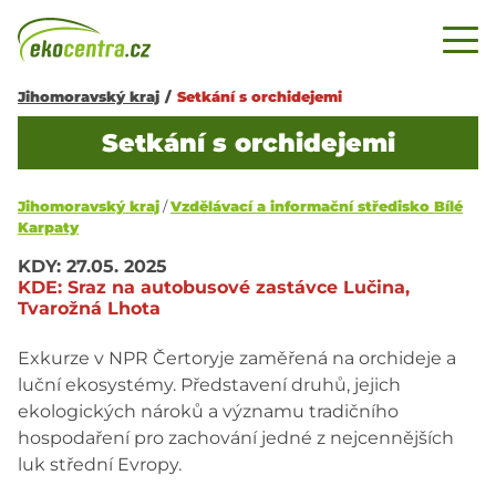
Jihomoravský kraj
/
Setkání s orchidejemi
Setkání s orchidejemi
Jihomoravský kraj
/
Vzdělávací a informační středisko Bílé
Karpaty
KDY:
27.05. 2025
KDE:
Sraz na autobusové zastávce Lučina,
Tvarožná Lhota
Exkurze v NPR Čertoryje zaměřená na orchideje a
luční ekosystémy. Představení druhů, jejich
ekologických nároků a významu tradičního
hospodaření pro zachování jedné z nejcennějších
luk střední Evropy.