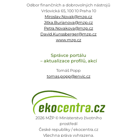
Odbor finančních a dobrovolných nástrojů
Vršovická 65, 100 10 Praha 10
Miroslav.Novak@mzp.cz
Jitka.Burianova@mzp.cz
Petra.Novakova@mzp.cz
David.Kunssberger@mzp.cz
www.mzp.cz
Správce portálu
– aktualizace profilů, akcí
Tomáš Popp
tomas.popp@envic.cz
2026 MŽP © Ministerstvo životního
prostředí
České republiky / ekocentra.cz
Všechna práva vyhrazena.