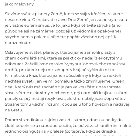
jako malovaný.
Slavíme svátek planety Země, která se svíjí v křečích, za které
neseme vinu. Označovat oslavu Dne Země jen za pokryteckou
je vlastně eufemismus. Je to, jako když otrávíte strýčka (ano
původně asi ne záměrně, později už vědomě a opakovaně)
strychninem a pak mu přijdete popřát všechno nejlepší k
narozeninám.
Oslavujeme svátek planety, kterou jsme zamořili plasty a
chemickými látkami, které se prakticky nedají z ekosystému
odbourat. Zařídili jsme masivní vyhynutí obrovského množství
druhů, pro které nejsme schopni v krajině vyčlenit místo.
Klimatickou krizi, kterou jsme způsobili my (i když to někteří
nechtějí slyšet), jen velmi pomalu a těžko zmírňujeme. Green
deal, který nás má zachránit je pro velkou část z nás sprosté
slovo, větrné elektrárny nechceme, prý nám ničí krajinu, solární
panely se prý nedají recyklovat, elektromobily jsou slepá větev.
Strašně tomu všichni rozumí, cpou se u toho hovězím a nadávají
na Grétu.
Potom si s rodinkou zajdou zasadit strom, odnesou petky do
žluté popelnice a nabudou pocitu, že právě zachránili minimálně
jednoho orangutana v pralese (co teprve, když se dneska