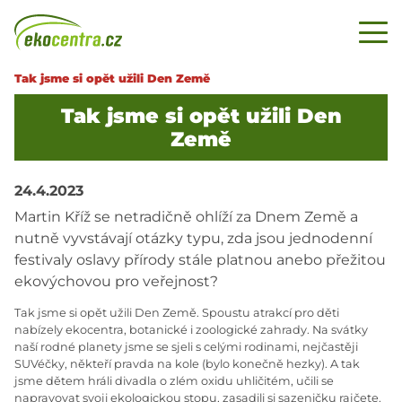
Tak jsme si opět užili Den Země
Tak jsme si opět užili Den
Země
24.4.2023
Martin Kříž se netradičně ohlíží za Dnem Země a
nutně vyvstávají otázky typu, zda jsou jednodenní
festivaly oslavy přírody stále platnou anebo přežitou
ekovýchovou pro veřejnost?
Tak jsme si opět užili Den Země. Spoustu atrakcí pro děti
nabízely ekocentra, botanické i zoologické zahrady. Na svátky
naší rodné planety jsme se sjeli s celými rodinami, nejčastěji
SUVéčky, někteří pravda na kole (bylo konečně hezky). A tak
jsme dětem hráli divadla o zlém oxidu uhličitém, učili se
napravovat svoji ekologickou stopu, zasadili si sazeničku rajčete.