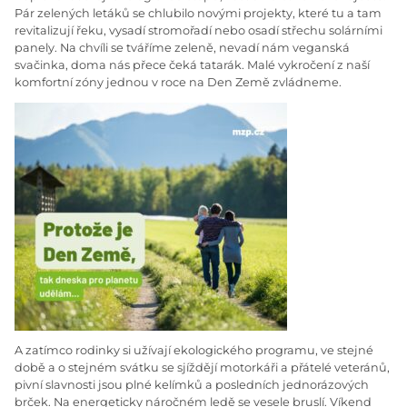
Pár zelených letáků se chlubilo novými projekty, které tu a tam
revitalizují řeku, vysadí stromořadí nebo osadí střechu solárními
panely. Na chvíli se tváříme zeleně, nevadí nám veganská
svačinka, doma nás přece čeká tatarák. Malé vykročení z naší
komfortní zóny jednou v roce na Den Země zvládneme.
A zatímco rodinky si užívají ekologického programu, ve stejné
době a o stejném svátku se sjíždějí motorkáři a přátelé veteránů,
pivní slavnosti jsou plné kelímků a posledních jednorázových
brček. Na energeticky náročném ledě se vesele bruslí. Víkend