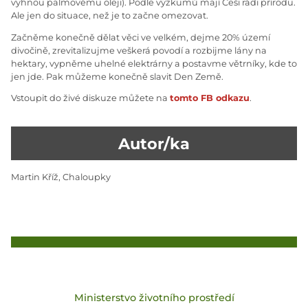
vyhnou palmovému oleji). Podle výzkumů mají Češi rádi přírodu.
Ale jen do situace, než je to začne omezovat.
Začněme konečně dělat věci ve velkém, dejme 20% území
divočině, zrevitalizujme veškerá povodí a rozbijme lány na
hektary, vypněme uhelné elektrárny a postavme větrníky, kde to
jen jde. Pak můžeme konečně slavit Den Země.
Vstoupit do živé diskuze můžete na
tomto FB odkazu
.
Autor/ka
Martin Kříž, Chaloupky
Ministerstvo životního prostředí