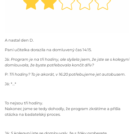
A nastal den D.
Paní učitelka dorazila na domluvený čas 14:15.
Já:
Program je na tři hodiny, ale slyšela jsem, že jste se s kolegyní
domlouvala, že byste potřebovala končit dřív?
P:
Tři hodiny? To je akorát, v 16:20 potřebujeme jet autobusem.
Já: *…*
To nejsou tři hodiny.
Nakonec jsme se tedy dohodly, že program zkrátíme a přišla
otázka na badatelský proces.
Já:
S kolegyní jste se domlouvaly, že s žáky proberete