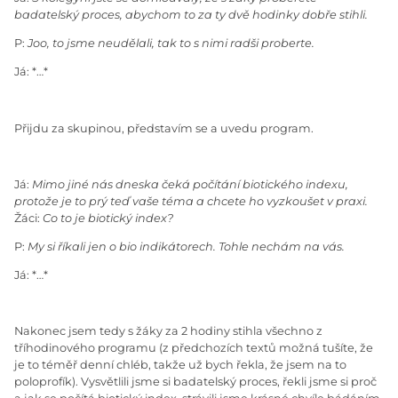
badatelský proces, abychom to za ty dvě hodinky dobře stihli.
P:
Joo, to jsme neudělali, tak to s nimi radši proberte.
Já: *…*
Přijdu za skupinou, představím se a uvedu program.
Já:
Mimo jiné nás dneska čeká počítání biotického indexu,
protože je to prý teď vaše téma a chcete ho vyzkoušet v praxi.
Žáci:
Co to je biotický index?
P:
My si říkali jen o bio indikátorech. Tohle nechám na vás.
Já: *…*
Nakonec jsem tedy s žáky za 2 hodiny stihla všechno z
tříhodinového programu (z předchozích textů možná tušíte, že
je to téměř denní chléb, takže už bych řekla, že jsem na to
poloprofík). Vysvětlili jsme si badatelský proces, řekli jsme si proč