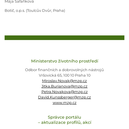
Mája Šafaříková
Botič, o.p.s. (Toulcův Dvůr, Praha)
Ministerstvo životního prostředí
Odbor finančních a dobrovolných nástrojů
Vršovická 65, 100 10 Praha 10
Miroslav.Novak@mzp.cz
Jitka.Burianova@mzp.cz
Petra.Novakova@mzp.cz
David.Kunssberger@mzp.cz
www.mzp.cz
Správce portálu
– aktualizace profilů, akcí