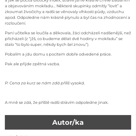
a jak se počítá biotický index, strávili jsme krásné chvíle bádáním
a objevováním mokřadu… Některé skupinky odmítly “lovit” a
zkoumat živočichy a radši se věnovaly vlhkosti půdy, vzduchu
apod. Odpoledne nám krásně plynulo a byl čas na zhodnocení a
rozloučení.
Paní učitelka se loučila a děkovala, žáci odcházeli nadšenější, než
přicházeli (z “jžš, co budeme dělat dvě hodiny v mokřadu” se
stalo “to bylo super, někdy bych šel znovu”).
Pobalím a jdu domu s pocitem dobře odvedené práce.
Pak ale přijde zpětná vazba.
P: Cena za kurz se nám zdá příliš vysoká.
A mně se zdá, že příště radši strávím odpoledne jinak.
Autor/ka