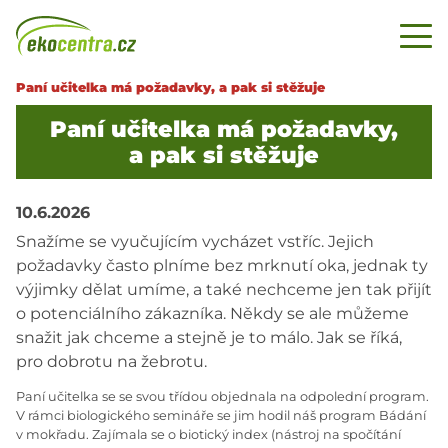
Paní učitelka má požadavky, a pak si stěžuje
Paní učitelka má požadavky,
a pak si stěžuje
10.6.2026
Snažíme se vyučujícím vycházet vstříc. Jejich
požadavky často plníme bez mrknutí oka, jednak ty
výjimky dělat umíme, a také nechceme jen tak přijít
o potenciálního zákazníka. Někdy se ale můžeme
snažit jak chceme a stejně je to málo. Jak se říká,
pro dobrotu na žebrotu.
Paní učitelka se se svou třídou objednala na odpolední program.
V rámci biologického semináře se jim hodil náš program Bádání
v mokřadu. Zajímala se o biotický index (nástroj na spočítání