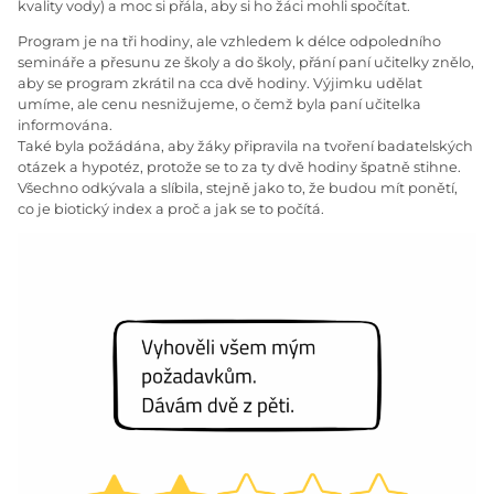
kvality vody) a moc si přála, aby si ho žáci mohli spočítat.
Program je na tři hodiny, ale vzhledem k délce odpoledního
semináře a přesunu ze školy a do školy, přání paní učitelky znělo,
aby se program zkrátil na cca dvě hodiny. Výjimku udělat
umíme, ale cenu nesnižujeme, o čemž byla paní učitelka
informována.
Také byla požádána, aby žáky připravila na tvoření badatelských
otázek a hypotéz, protože se to za ty dvě hodiny špatně stihne.
Všechno odkývala a slíbila, stejně jako to, že budou mít ponětí,
co je biotický index a proč a jak se to počítá.