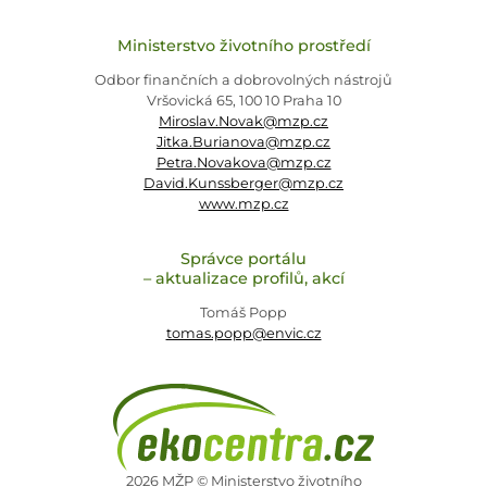
Ministerstvo životního prostředí
Odbor finančních a dobrovolných nástrojů
Vršovická 65, 100 10 Praha 10
Miroslav.Novak@mzp.cz
Jitka.Burianova@mzp.cz
Petra.Novakova@mzp.cz
David.Kunssberger@mzp.cz
www.mzp.cz
Správce portálu
– aktualizace profilů, akcí
Tomáš Popp
tomas.popp@envic.cz
2026 MŽP © Ministerstvo životního