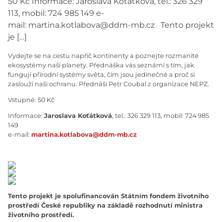
50 Kč Informace: Jaroslava Koťátková, tel.: 326 329
113, mobil: 724 985 149 e-
mail: martina.kotlabova@ddm-mb.cz Tento projekt
je […]
Vydejte se na cestu napříč kontinenty a poznejte rozmanité
ekosystémy naší planety. Přednáška vás seznámí s tím, jak
fungují přírodní systémy světa, čím jsou jedinečné a proč si
zaslouží naši ochranu. Přednáší Petr Coubal z organizace NEPZ.
Vstupné: 50 Kč
Informace:
Jaroslava Koťátková
, tel.: 326 329 113, mobil: 724 985
149
e-mail:
martina.kotlabova@ddm-mb.cz
Tento projekt je spolufinancován Státním fondem životního
prostředí České republiky na základě rozhodnutí ministra
životního prostředí.