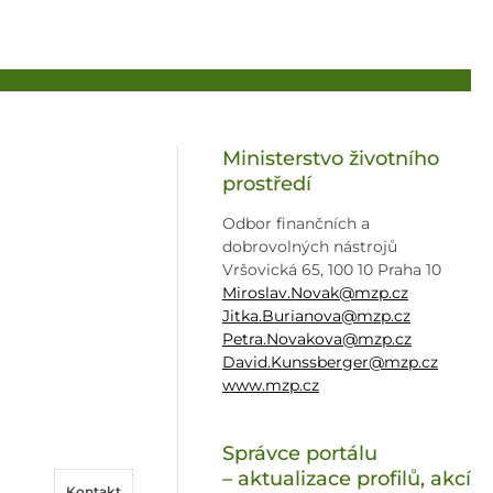
Ministerstvo životního
prostředí
Odbor finančních a
dobrovolných nástrojů
Vršovická 65, 100 10 Praha 10
Miroslav.Novak@mzp.cz
Jitka.Burianova@mzp.cz
Petra.Novakova@mzp.cz
David.Kunssberger@mzp.cz
www.mzp.cz
Správce portálu
– aktualizace profilů, akcí
Kontakt