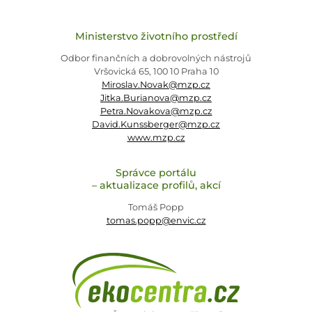
Ministerstvo životního prostředí
Odbor finančních a dobrovolných nástrojů
Vršovická 65, 100 10 Praha 10
Miroslav.Novak@mzp.cz
Jitka.Burianova@mzp.cz
Petra.Novakova@mzp.cz
David.Kunssberger@mzp.cz
www.mzp.cz
Správce portálu
– aktualizace profilů, akcí
Tomáš Popp
tomas.popp@envic.cz